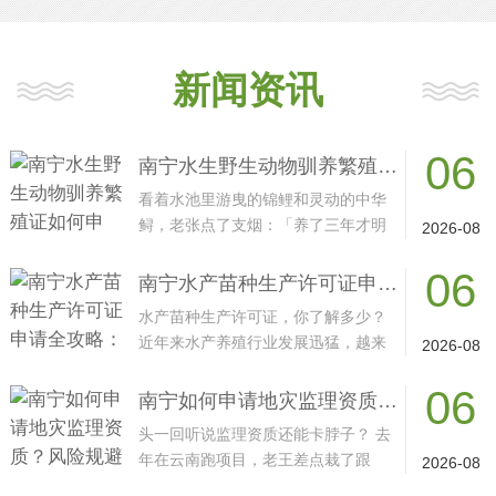
新闻资讯
06
南宁水生野生动物驯养繁殖证如何申请？防范哪些风险需注意？
看着水池里游曳的锦鲤和灵动的中华
鲟，老张点了支烟：「养了三年才明
2026-08
白，没那张证跟走···
06
南宁水产苗种生产许可证申请全攻略：材料清单与办理流程
水产苗种生产许可证，你了解多少？
近年来水产养殖行业发展迅猛，越来
2026-08
越多创业者将目光···
06
南宁如何申请地灾监理资质？风险规避技巧有哪些？
头一回听说监理资质还能卡脖子？ 去
年在云南跑项目，老王差点栽了跟
2026-08
头。他那个地质灾害···