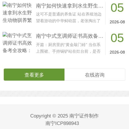
05
南宁如何快速拿到水生野生动物驯养繁殖许可证？必备条件与通关秘籍
这可不是普通的养鱼证 站在养殖池边
望着游动的中华鲟幼苗，老张掏出了
2026-08
皱巴巴的罚款单—···
05
南宁中式烹调师证书高效备考全攻略：从入门到精通的进阶之路
开篇：厨房里的“黄金敲门砖” 当你系
上围裙、手持锅铲站在灶台前，是否
2026-08
想过这份“烟火···
查看更多
在线咨询
Copyright © 2025 南宁证件制作
南宁ICP898943